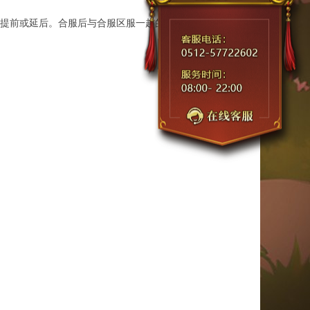
提前或延后。合服后与合服区服一起的同组跨服会暂
：