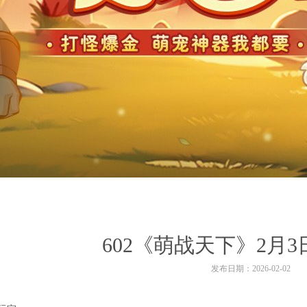
602《萌战天下》2月
发布日期：
2026-02-02