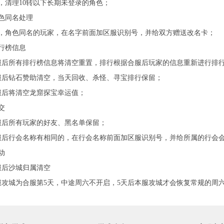
，清理10转以下长期未登录的角色；
色同名处理
，角色同名的玩家，在名字前面加区服识别号，并给双方赠送改名卡；
行榜信息
服后所有排行榜信息将清空重置，排行根据合服后玩家的信息重新进行排
服后钻石赞助清空，当天回收、杀怪、寻宝排行保留；
服后将清空龙窟探宝幸运值；
交
服后所有玩家的好友、黑名单保留；
服后行会名称有相同的，在行会名称前面加区服识别号，并给所属的行会
动
服后沙城归属清空
服攻城为合服第5天，中途周六不开启，5天后本服攻城才会恢复常规的周