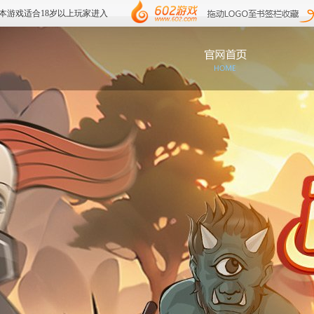
本游戏适合18岁以上玩家进入